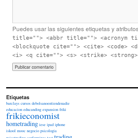
Puedes usar las siguientes etiquetas y atributo
title=""> <abbr title=""> <acronym ti
<blockquote cite=""> <cite> <code> <d
<i> <q cite=""> <s> <strike> <strong>
Etiquetas
barclays
cursos
debolsanoentiendenadie
educacion
educanding
expansion
friki
frikieconomist
hometrading
iese
ipad
iphone
iskool
mooc
negocio
psicologia
trading
psicotrading
sanfermines
test