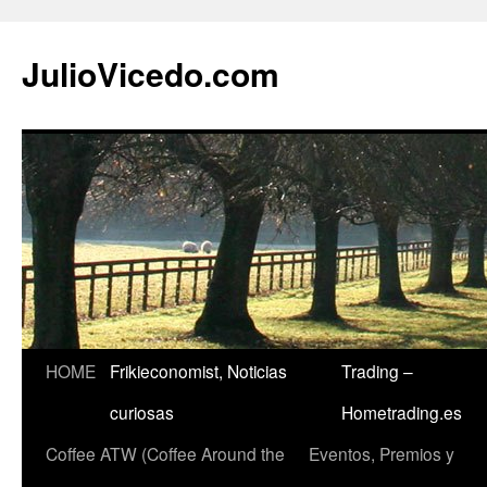
JulioVicedo.com
HOME
Frikieconomist, Noticias
Trading –
Saltar
curiosas
Hometrading.es
al
Coffee ATW (Coffee Around the
Eventos, Premios y
contenido