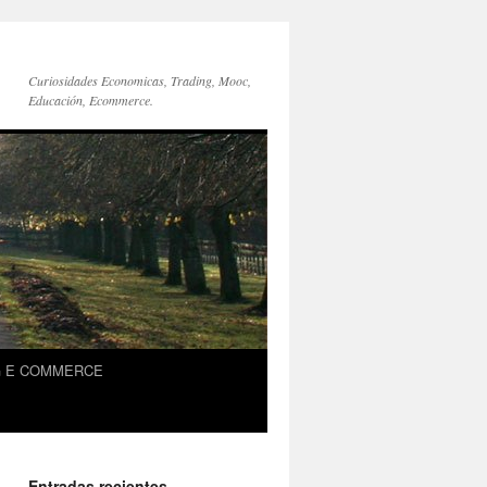
Curiosidades Economicas, Trading, Mooc,
Educación, Ecommerce.
G E COMMERCE
Entradas recientes