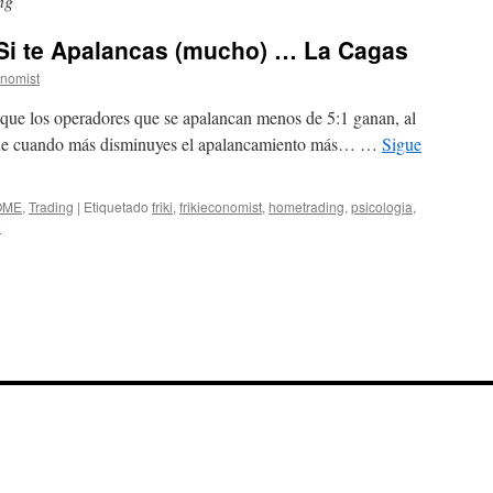
ng
 Si te Apalancas (mucho) … La Cagas
onomist
 operadores que se apalancan menos de 5:1 ganan, al
que cuando más disminuyes el apalancamiento más… …
Sigue
OME
,
Trading
|
Etiquetado
friki
,
frikieconomist
,
hometrading
,
psicologia
,
o