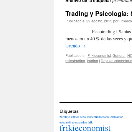
psicotradi
Archivo de la etiqueta:
Trading y Psicología:
Publicado el
29 agosto, 2015
por
Frikiec
Psicotrading I Sabías que los
menos en un 40 % de las veces y 
leyendo
→
Publicado en
Frikieconomist
,
General
,
H
psicotrading
,
trading
|
Deja un comentari
Etiquetas
barclays
cursos
debolsanoentiendenadie
educacion
educanding
expansion
friki
frikieconomist