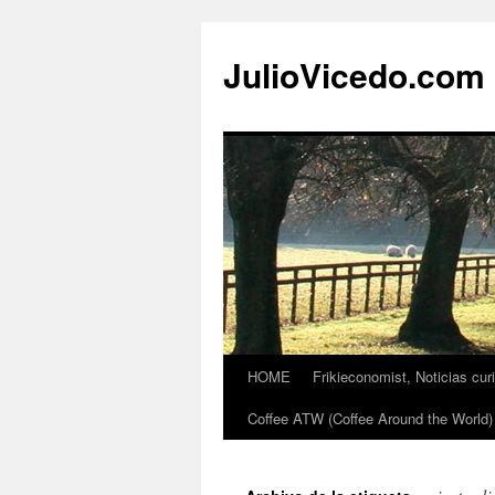
JulioVicedo.com
HOME
Frikieconomist, Noticias cur
Saltar
Coffee ATW (Coffee Around the World)
al
contenido