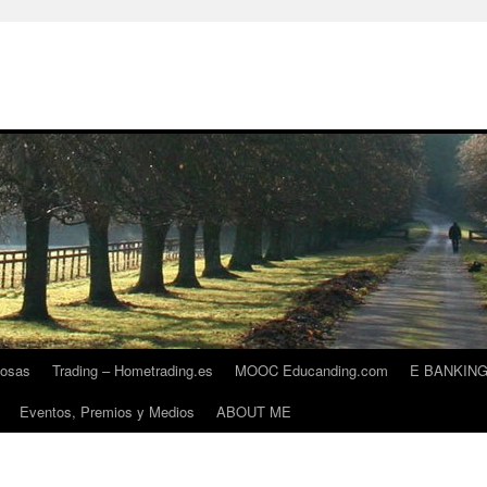
iosas
Trading – Hometrading.es
MOOC Educanding.com
E BANKIN
Eventos, Premios y Medios
ABOUT ME