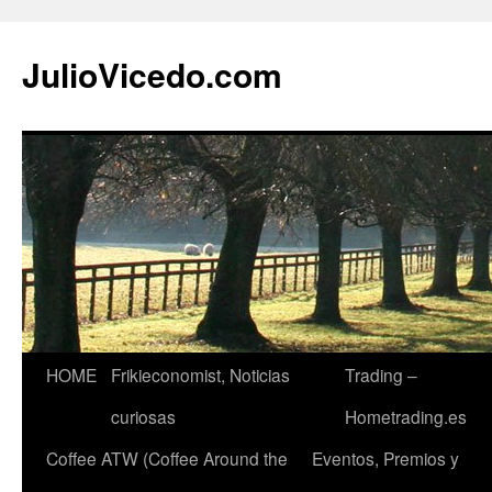
JulioVicedo.com
HOME
Frikieconomist, Noticias
Trading –
Saltar
curiosas
Hometrading.es
al
Coffee ATW (Coffee Around the
Eventos, Premios y
contenido