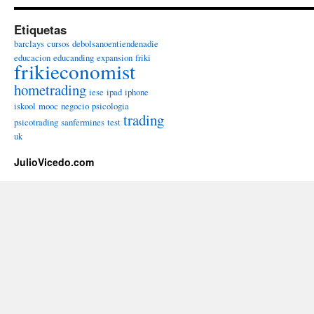
Etiquetas
barclays
cursos
debolsanoentiendenadie
educacion
educanding
expansion
friki
frikieconomist
hometrading
iese
ipad
iphone
iskool
mooc
negocio
psicologia
trading
psicotrading
sanfermines
test
uk
JulioVicedo.com