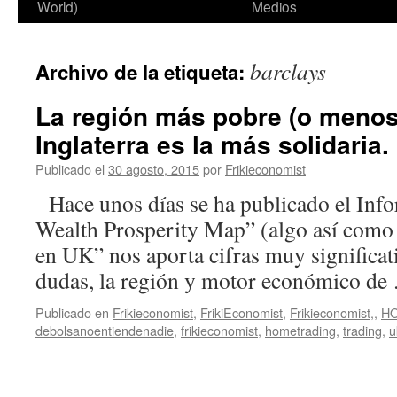
World)
Medios
barclays
Archivo de la etiqueta:
La región más pobre (o menos 
Inglaterra es la más solidaria.
Publicado el
30 agosto, 2015
por
Frikieconomist
Hace unos días se ha publicado el Inf
Wealth Prosperity Map” (algo así como 
en UK” nos aporta cifras muy significat
dudas, la región y motor económico d
Publicado en
Frikieconomist
,
FrikiEconomist
,
Frikieconomist,
,
H
debolsanoentiendenadie
,
frikieconomist
,
hometrading
,
trading
,
u