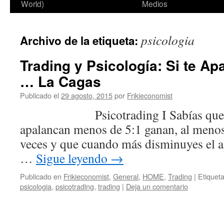
World)
Medios
psicologia
Archivo de la etiqueta:
Trading y Psicología: Si te A
… La Cagas
Publicado el
29 agosto, 2015
por
Frikieconomist
Psicotrading I Sabías que los 
apalancan menos de 5:1 ganan, al menos
veces y que cuando más disminuyes el
…
Sigue leyendo
→
Publicado en
Frikieconomist
,
General
,
HOME
,
Trading
|
Etiquet
psicologia
,
psicotrading
,
trading
|
Deja un comentario