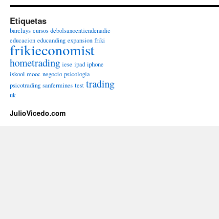
Etiquetas
barclays
cursos
debolsanoentiendenadie
educacion
educanding
expansion
friki
frikieconomist
hometrading
iese
ipad
iphone
iskool
mooc
negocio
psicologia
trading
psicotrading
sanfermines
test
uk
JulioVicedo.com