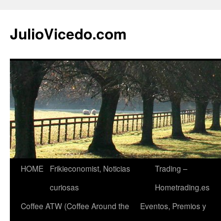
JulioVicedo.com
HOME
Frikieconomist, Noticias
Trading –
Saltar
curiosas
Hometrading.es
al
Coffee ATW (Coffee Around the
Eventos, Premios y
contenido