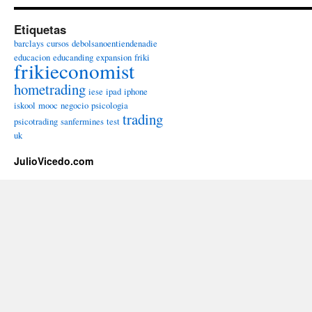
Etiquetas
barclays
cursos
debolsanoentiendenadie
educacion
educanding
expansion
friki
frikieconomist
hometrading
iese
ipad
iphone
iskool
mooc
negocio
psicologia
trading
psicotrading
sanfermines
test
uk
JulioVicedo.com