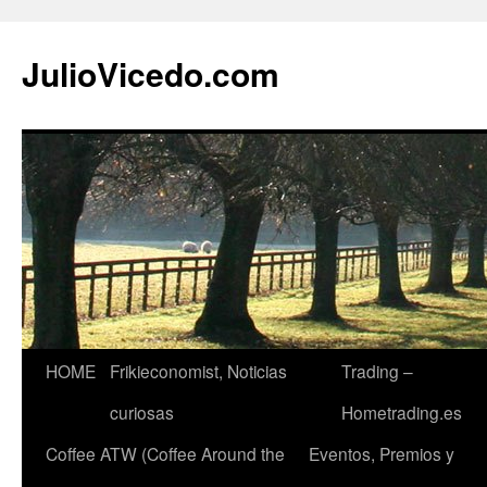
JulioVicedo.com
HOME
Frikieconomist, Noticias
Trading –
Saltar
curiosas
Hometrading.es
al
Coffee ATW (Coffee Around the
Eventos, Premios y
contenido