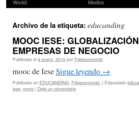
World)
Medios
educanding
Archivo de la etiqueta:
MOOC IESE: GLOBALIZACIÓN
EMPRESAS DE NEGOCIO
Publicado el
4 enero, 2015
por
Frikieconomist
mooc de Iese
Sigue leyendo
→
Publicado en
EDUCANDING
,
Frikieconomist,
|
Etiquetado
educa
iese
,
mooc
|
Deja un comentario