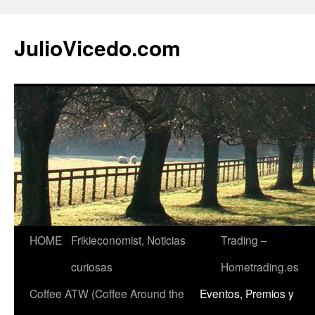
JulioVicedo.com
HOME
Frikieconomist, Noticias
Trading –
Saltar
curiosas
Hometrading.es
al
Coffee ATW (Coffee Around the
Eventos, Premios y
contenido