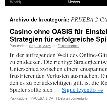
World)
Medios
PRUEBA 2 C
Archivo de la categoría:
Casino ohne OASIS für Einste
Strategien für erfolgreiche Spi
Publicado el
27 junio, 2025
por
Frikieconomist
In der aufregenden Welt des Online-Glüc
zu entdecken. Die richtige Strategieent
Unterschied zwischen einem entspannen
frustrierenden Verlusten ausmachen. Ei
den es zu berücksichtigen gilt, ist die 
Spieler sollte sich …
Sigue leyendo
→
Publicado en
PRUEBA 2 CAT
|
Deja un comentario