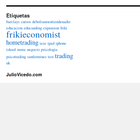
Etiquetas
barclays
cursos
debolsanoentiendenadie
educacion
educanding
expansion
friki
frikieconomist
hometrading
iese
ipad
iphone
iskool
mooc
negocio
psicologia
trading
psicotrading
sanfermines
test
uk
JulioVicedo.com