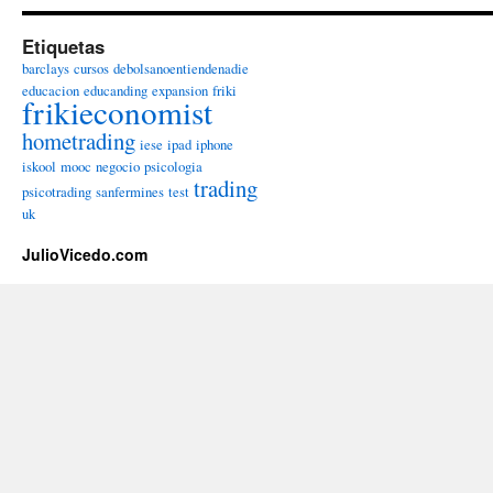
Etiquetas
barclays
cursos
debolsanoentiendenadie
educacion
educanding
expansion
friki
frikieconomist
hometrading
iese
ipad
iphone
iskool
mooc
negocio
psicologia
trading
psicotrading
sanfermines
test
uk
JulioVicedo.com