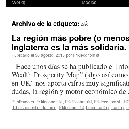
World)
Medios
uk
Archivo de la etiqueta:
La región más pobre (o menos 
Inglaterra es la más solidaria.
Publicado el
30 agosto, 2015
por
Frikieconomist
Hace unos días se ha publicado el Inf
Wealth Prosperity Map” (algo así como 
en UK” nos aporta cifras muy significat
dudas, la región y motor económico d
Publicado en
Frikieconomist
,
FrikiEconomist
,
Frikieconomist,
,
H
debolsanoentiendenadie
,
frikieconomist
,
hometrading
,
trading
,
u