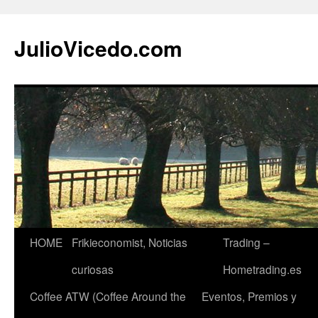
JulioVicedo.com
HOME
Frikieconomist, Noticias
Trading –
Saltar
curiosas
Hometrading.es
al
Coffee ATW (Coffee Around the
Eventos, Premios y
contenido