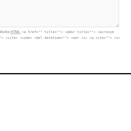
ributos
HTML
:
<a href="" title=""> <abbr title=""> <acronym
"> <cite> <code> <del datetime=""> <em> <i> <q cite=""> <s>