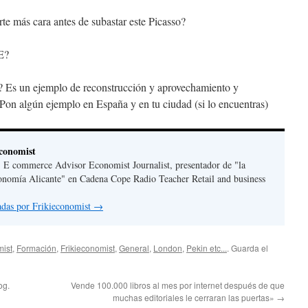
rte más cara antes de subastar este Picasso?
E?
? Es un ejemplo de reconstrucción y aprovechamiento y
 Pon algún ejemplo en España y en tu ciudad (si lo encuentras)
economist
, E commerce Advisor Economist Journalist, presentador de "la
onomía Alicante" en Cadena Cope Radio Teacher Retail and business
radas por Frikieconomist
→
ist
,
Formación
,
Frikieconomist
,
General
,
London
,
Pekin etc...
. Guarda el
og.
Vende 100.000 libros al mes por internet después de que
muchas editoriales le cerraran las puertas»
→