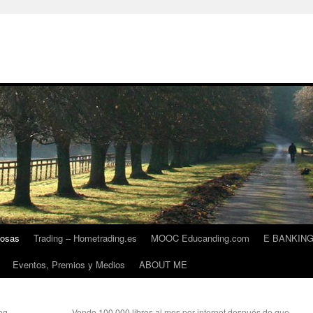
iosas
Trading – Hometrading.es
MOOC Educanding.com
E BANKIN
Eventos, Premios y Medios
ABOUT ME
og.
Vende 100.000 libros al mes por internet después de que