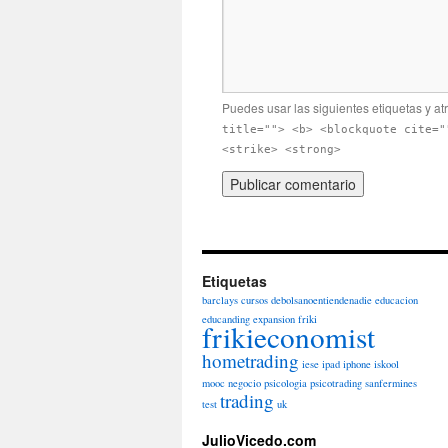
Puedes usar las siguientes etiquetas y at
title=""> <b> <blockquote cite="
<strike> <strong>
Etiquetas
barclays
cursos
debolsanoentiendenadie
educacion
educanding
expansion
friki
frikieconomist
hometrading
iese
ipad
iphone
iskool
mooc
negocio
psicologia
psicotrading
sanfermines
trading
test
uk
JulioVicedo.com